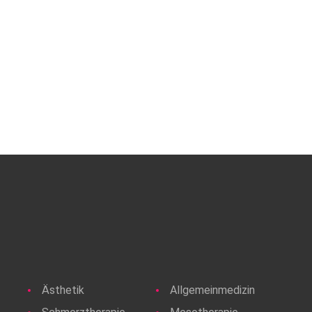
unverbindlichen Beratungsgespräch einen individuellen
Behandlungsplan zu erstellen.
Ästhetik
Allgemeinmedizin